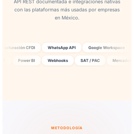
API REST documentada e integraciones nativas
con las plataformas más usadas por empresas
en México.
ación CFDI
WhatsApp API
Google Workspace
Zapie
API REST
Power BI
Webhooks
SAT / PAC
Mer
METODOLOGÍA