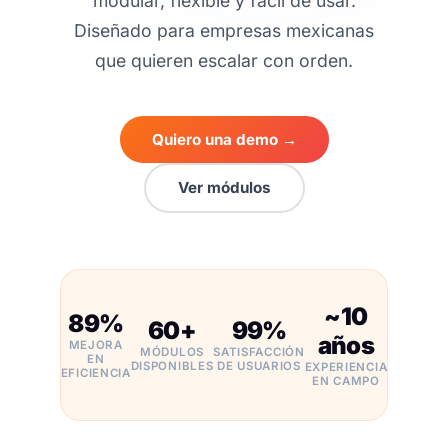
modular, flexible y fácil de usar.
Diseñado para empresas mexicanas
que quieren escalar con orden.
Quiero una demo →
Ver módulos
~10
89%
60+
99%
años
MEJORA
MÓDULOS
SATISFACCIÓN
EN
DISPONIBLES
DE USUARIOS
EXPERIENCIA
EFICIENCIA
EN CAMPO