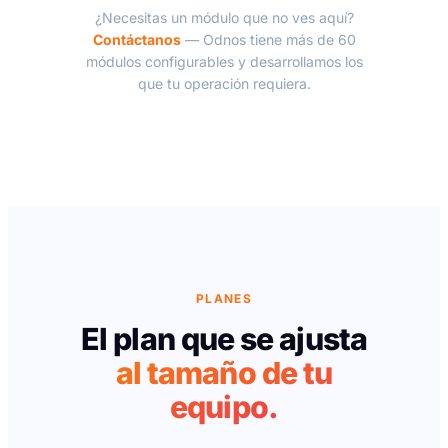
¿Necesitas un módulo que no ves aquí?
Contáctanos
— Odnos tiene más de 60
módulos configurables y desarrollamos los
que tu operación requiera.
PLANES
El plan que se ajusta
al tamaño de tu
equipo.